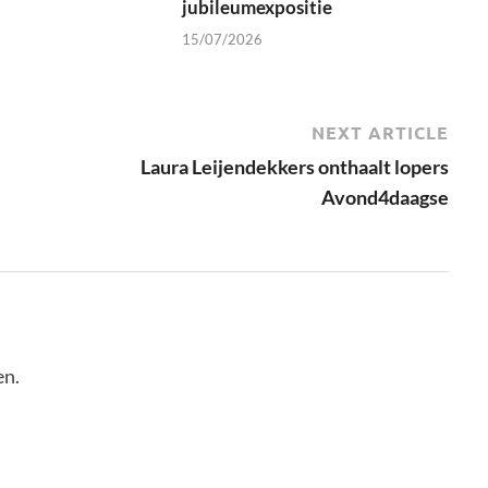
jubileumexpositie
15/07/2026
NEXT ARTICLE
Laura Leijendekkers onthaalt lopers
Avond4daagse
en.