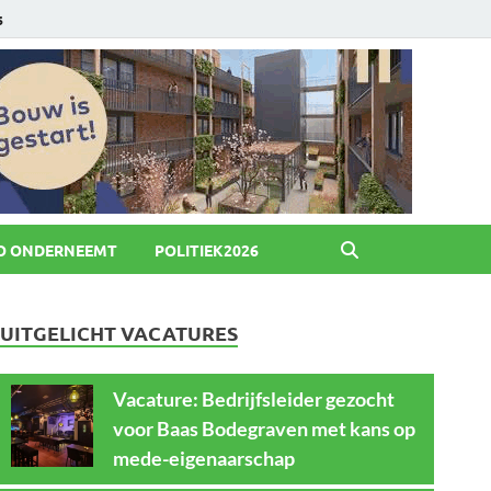
6
O ONDERNEEMT
POLITIEK2026
UITGELICHT VACATURES
Vacature: Bedrijfsleider gezocht
voor Baas Bodegraven met kans op
mede-eigenaarschap