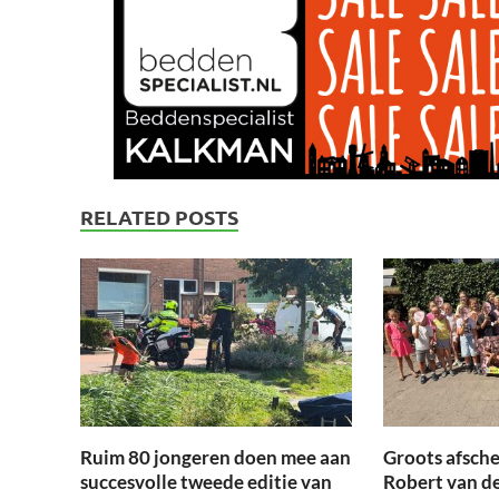
RELATED POSTS
Ruim 80 jongeren doen mee aan
Groots afsche
succesvolle tweede editie van
Robert van d