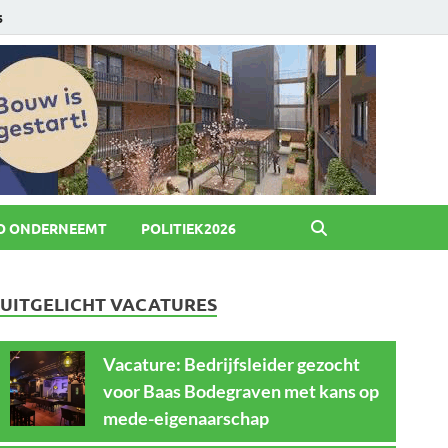
6
O ONDERNEEMT
POLITIEK2026
UITGELICHT VACATURES
Vacature: Bedrijfsleider gezocht
voor Baas Bodegraven met kans op
mede-eigenaarschap