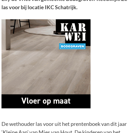
las voor bij locatie IKC Schatrijk.
De wethouder las voor uit het prentenboek van dit jaar
‘Kleine Aap’ van Mies van Hout. De kinderen van het