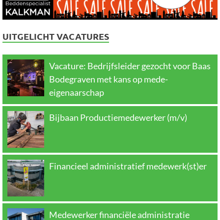
UITGELICHT VACATURES
Vacature: Bedrijfsleider gezocht voor Baas
Bodegraven met kans op mede-
eigenaarschap
Bijbaan Productiemedewerker (m/v)
Financieel administratief medewerk(st)er
Medewerker financiële administratie