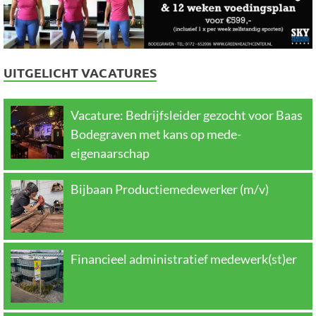
UITGELICHT VACATURES
Vacature: Bedrijfsleider gezocht voor Baas
Bodegraven met kans op mede-
eigenaarschap
Bijbaan Productiemedewerker (m/v)
Financieel administratief medewerk(st)er