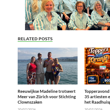
RELATED POSTS
Reeuwijkse Madeline trotseert
Topperavond 
Meer van Zürich voor Stichting
35 artiesten 
Clownszaken
het Raadhuis
20/07/2026
20/07/2026