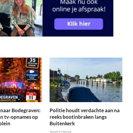
naar Bodegraven:
Politie houdt verdachte aan na
en tv-opnames op
reeks bootinbraken langs
plein
Buitenkerk
20/07/2026