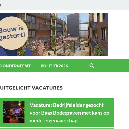
6
O ONDERNEEMT
POLITIEK2026
UITGELICHT VACATURES
Vacature: Bedrijfsleider gezocht
voor Baas Bodegraven met kans op
mede-eigenaarschap