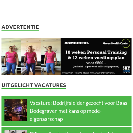
ADVERTENTIE
UITGELICHT VACATURES
Vacature: Bedrijfsleider gezocht voor Baas
Bodegraven met kans op mede-
eigenaarschap