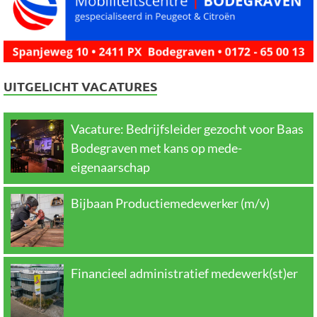
UITGELICHT VACATURES
Vacature: Bedrijfsleider gezocht voor Baas
Bodegraven met kans op mede-
eigenaarschap
Bijbaan Productiemedewerker (m/v)
Financieel administratief medewerk(st)er