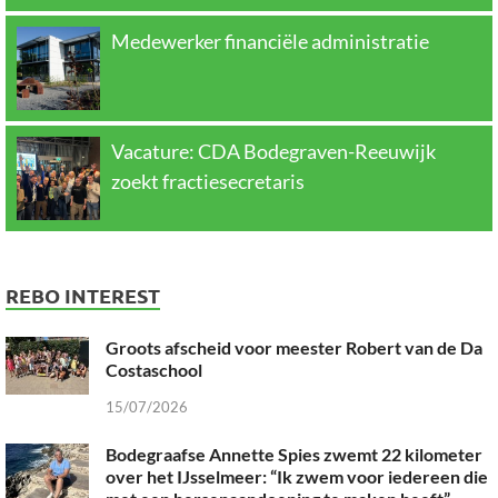
Medewerker financiële administratie
Vacature: CDA Bodegraven-Reeuwijk
zoekt fractiesecretaris
REBO INTEREST
Groots afscheid voor meester Robert van de Da
Costaschool
15/07/2026
Bodegraafse Annette Spies zwemt 22 kilometer
over het IJsselmeer: “Ik zwem voor iedereen die