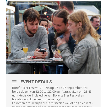
EVENT DETAILS
Borefts Bier Festival 2019 is op 27 en 28 september. Op
beide dagen van 12.00 tot 22.00 uur (taps sluiten om 21.45
uur). Het is de 11de editie van Borefts Bier Festival en
hopelijk wordt het een zonnige dag!
Er komen brouwerijen die je misschien wel of nog niet kent –
micro brouwerijen of brouwerijen met een flinke capaciteit –