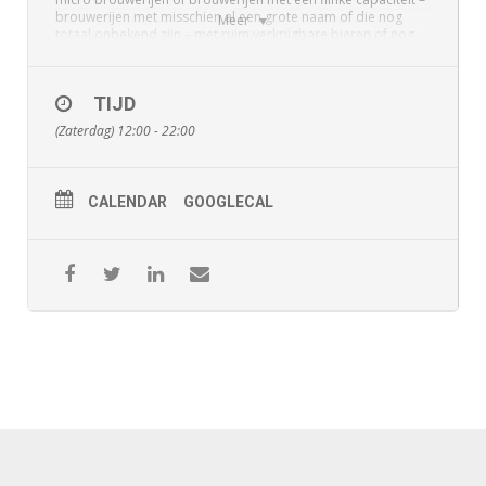
brouwerijen met misschien al een grote naam of die nog
Meer
totaal onbekend zijn – met ruim verkrijgbare bieren of nog
nooit in Nederland te proeven geweest. Welke brouwerijen
kun je verwachten? Voor zover nu bekend: Whiplash – Kildare
– Ierland, La Calavera – Girona – Spanje, Alvinne – Moen –
TIJD
België, Olde Hickory – Hickory – North Carolina –
USA, Browar Artezan – Błonie – Polen, Hop Hooligans – Jilava
(Zaterdag) 12:00 - 22:00
– Roemenië.
Als jij ook (weer?) bij dat feest wilt zijn dan ben je van harte
welkom!
CALENDAR
GOOGLECAL
Meer informatie via hun
website
of tel. 0172 – 610848.