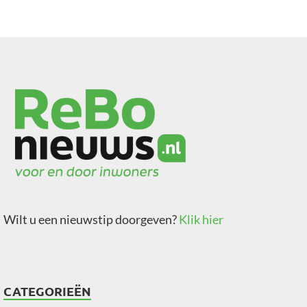
het totale balgevoel enorm vooruit gaat. Dit door veelzijdige
techniektraining. Dankzij een individuele techniekverbetering
is het mogelijk het collectieve spel op een veel hoger niveau
te brengen. Spelers worden zelfbewuster en eisen meer en
meer de bal op.
INSCHRIJVEN
Men kan zich inschrijven via de
website
.
Iedereen mag zich aanmelden, men hoeft dus geen lid van
een bepaalde vereniging te zijn. Verzoeken om samen met
vrienden of vriendinnen in dezelfde groep zijn mogelijk.
Wilt u een nieuwstip doorgeven?
Klik hier
CATEGORIEËN