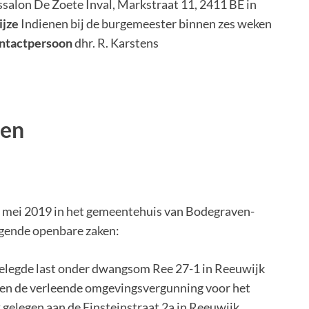
ssalon De Zoete Inval, Markstraat 11, 2411 BE in
ijze
Indienen bij de burgemeester binnen zes weken
ntactpersoon
dhr. R. Karstens
ten
 mei 2019 in het gemeentehuis van Bodegraven-
lgende openbare zaken:
gelegde last onder dwangsom Ree 27-1 in Reeuwijk
gen de verleende omgevingsvergunning voor het
legen aan de Einsteinstraat 2a in Reeuwijk.