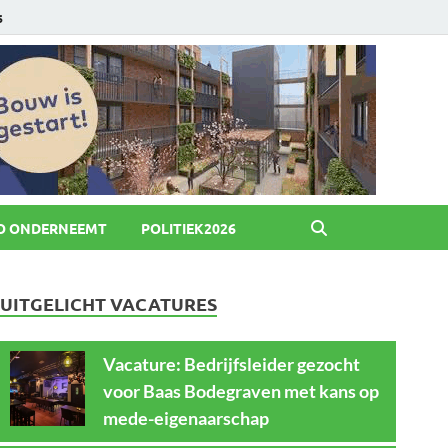
6
O ONDERNEEMT
POLITIEK2026
UITGELICHT VACATURES
Vacature: Bedrijfsleider gezocht
voor Baas Bodegraven met kans op
mede-eigenaarschap