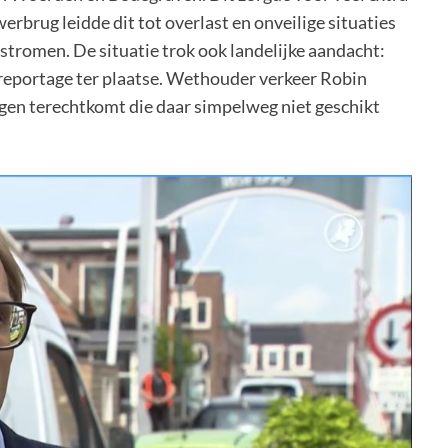
rbrug leidde dit tot overlast en onveilige situaties
sstromen. De situatie trok ook landelijke aandacht:
eportage ter plaatse. Wethouder verkeer Robin
egen terechtkomt die daar simpelweg niet geschikt