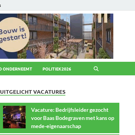
6
O ONDERNEEMT
POLITIEK2026
UITGELICHT VACATURES
Vacature: Bedrijfsleider gezocht
voor Baas Bodegraven met kans op
mede-eigenaarschap