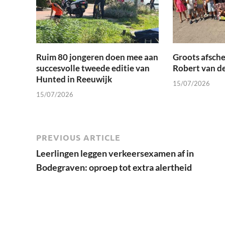
Ruim 80 jongeren doen mee aan
Groots afsche
succesvolle tweede editie van
Robert van d
Hunted in Reeuwijk
15/07/2026
15/07/2026
PREVIOUS ARTICLE
Leerlingen leggen verkeersexamen af in
Bodegraven: oproep tot extra alertheid