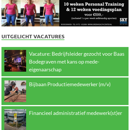
UITGELICHT VACATURES
Vacature: Bedrijfsleider gezocht voor Baas
Bodegraven met kans op mede-
eigenaarschap
Bijbaan Productiemedewerker (m/v)
Financieel administratief medewerk(st)er