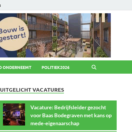
6
O ONDERNEEMT
POLITIEK2026
UITGELICHT VACATURES
Vacature: Bedrijfsleider gezocht
voor Baas Bodegraven met kans op
mede-eigenaarschap