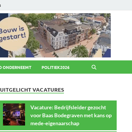
6
O ONDERNEEMT
POLITIEK2026
UITGELICHT VACATURES
Vacature: Bedrijfsleider gezocht
voor Baas Bodegraven met kans op
mede-eigenaarschap