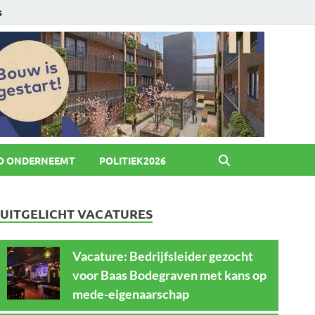
6
O ONDERNEEMT
POLITIEK2026
UITGELICHT VACATURES
Vacature: Bedrijfsleider gezocht
voor Baas Bodegraven met kans op
mede-eigenaarschap