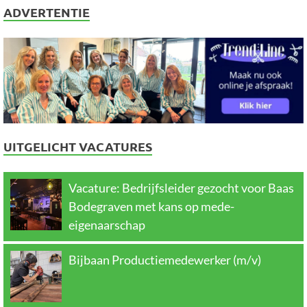
ADVERTENTIE
UITGELICHT VACATURES
Vacature: Bedrijfsleider gezocht voor Baas
Bodegraven met kans op mede-
eigenaarschap
Bijbaan Productiemedewerker (m/v)