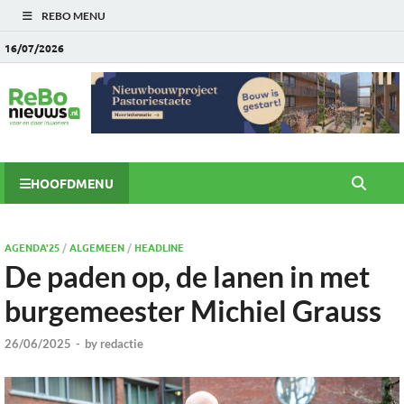
REBO MENU
16/07/2026
HOOFDMENU
AGENDA'25
/
ALGEMEEN
/
HEADLINE
De paden op, de lanen in met
burgemeester Michiel Grauss
26/06/2025
-
by
redactie