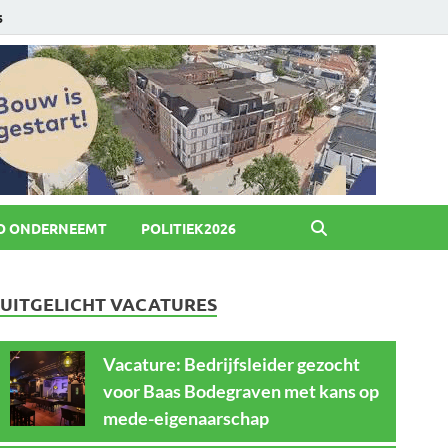
6
O ONDERNEEMT
POLITIEK2026
UITGELICHT VACATURES
Vacature: Bedrijfsleider gezocht
voor Baas Bodegraven met kans op
mede-eigenaarschap