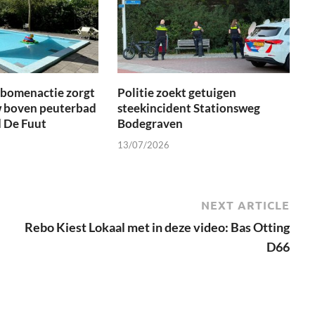
tbomenactie zorgt
Politie zoekt getuigen
 boven peuterbad
steekincident Stationsweg
 De Fuut
Bodegraven
13/07/2026
NEXT ARTICLE
Rebo Kiest Lokaal met in deze video: Bas Otting
D66