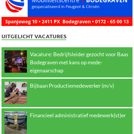
UITGELICHT VACATURES
Vacature: Bedrijfsleider gezocht voor Baas
Bodegraven met kans op mede-
eigenaarschap
Bijbaan Productiemedewerker (m/v)
Financieel administratief medewerk(st)er