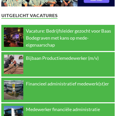
UITGELICHT VACATURES
Vacature: Bedrijfsleider gezocht voor Baas
Bodegraven met kans op mede-
eigenaarschap
Bijbaan Productiemedewerker (m/v)
Financieel administratief medewerk(st)er
Medewerker financiële administratie