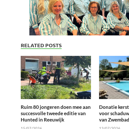
RELATED POSTS
Ruim 80 jongeren doen mee aan
Donatie kers
succesvolle tweede editie van
voor schaduw
Hunted in Reeuwijk
van Zwembad
15/07/2026
13/07/2026