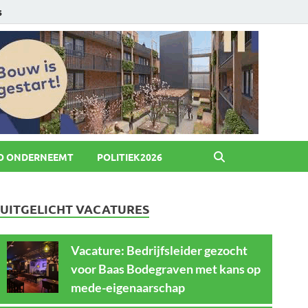
6
O ONDERNEEMT
POLITIEK2026
UITGELICHT VACATURES
Vacature: Bedrijfsleider gezocht
voor Baas Bodegraven met kans op
mede-eigenaarschap