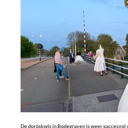
De dorpskwis in Bodegraven is weer succesvol v