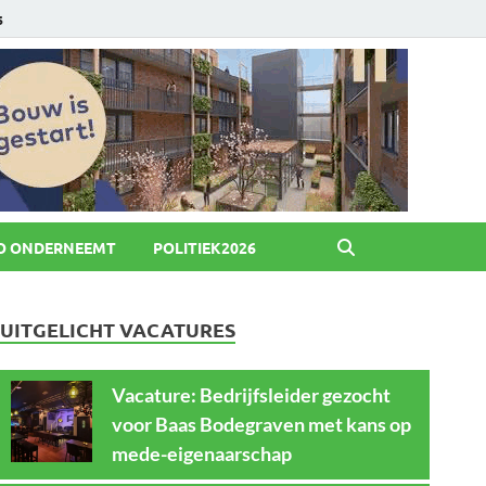
6
O ONDERNEEMT
POLITIEK2026
UITGELICHT VACATURES
Vacature: Bedrijfsleider gezocht
voor Baas Bodegraven met kans op
mede-eigenaarschap