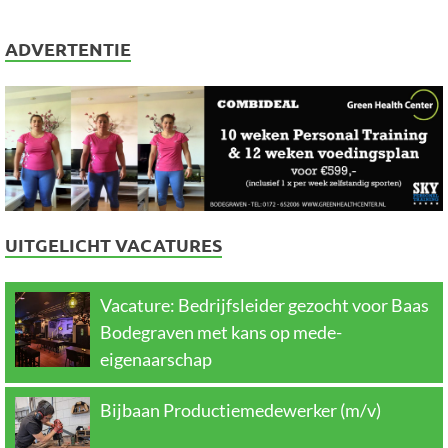
ADVERTENTIE
UITGELICHT VACATURES
Vacature: Bedrijfsleider gezocht voor Baas
Bodegraven met kans op mede-
eigenaarschap
Bijbaan Productiemedewerker (m/v)