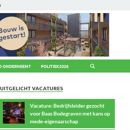
6
O ONDERNEEMT
POLITIEK2026
UITGELICHT VACATURES
Vacature: Bedrijfsleider gezocht
voor Baas Bodegraven met kans op
mede-eigenaarschap