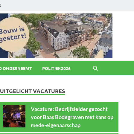
6
O ONDERNEEMT
POLITIEK2026
UITGELICHT VACATURES
Vacature: Bedrijfsleider gezocht
voor Baas Bodegraven met kans op
mede-eigenaarschap