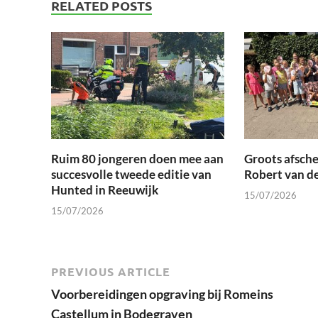
RELATED POSTS
Ruim 80 jongeren doen mee aan
Groots afsche
succesvolle tweede editie van
Robert van d
Hunted in Reeuwijk
15/07/2026
15/07/2026
PREVIOUS ARTICLE
Voorbereidingen opgraving bij Romeins
Castellum in Bodegraven