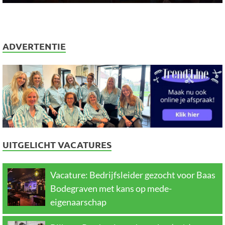
ADVERTENTIE
UITGELICHT VACATURES
Vacature: Bedrijfsleider gezocht voor Baas
Bodegraven met kans op mede-
eigenaarschap