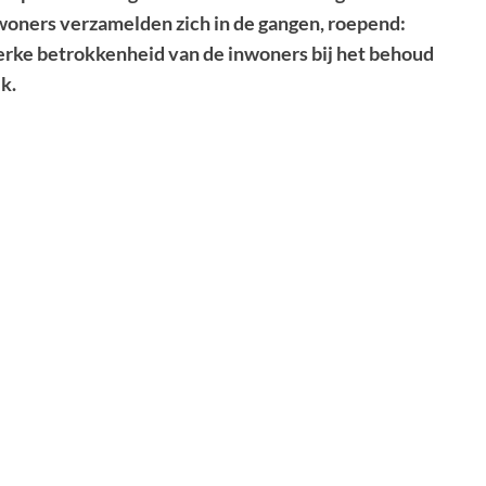
oners verzamelden zich in de gangen, roepend:
terke betrokkenheid van de inwoners bij het behoud
k.