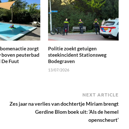
tbomenactie zorgt
Politie zoekt getuigen
 boven peuterbad
steekincident Stationsweg
 De Fuut
Bodegraven
13/07/2026
NEXT ARTICLE
Zes jaar na verlies van dochtertje Miriam brengt
Gerdine Blom boek uit: ‘Als de hemel
openscheurt’