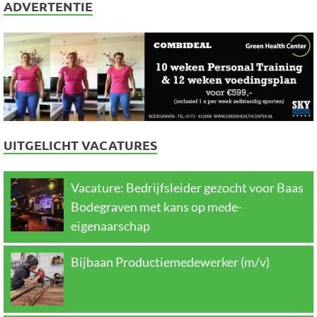
ADVERTENTIE
UITGELICHT VACATURES
Vacature: Bedrijfsleider gezocht voor Baas
Bodegraven met kans op mede-
eigenaarschap
Bijbaan Productiemedewerker (m/v)