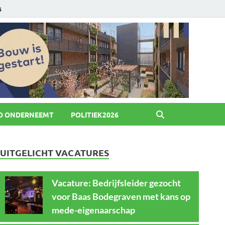
6
O ONDERNEEMT
POLITIEK2026
UITGELICHT VACATURES
Vacature: Bedrijfsleider gezocht
voor Baas Bodegraven met kans op
mede-eigenaarschap