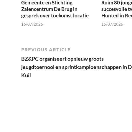
Gemeente en Stichting
Ruim 80 jong
Zalencentrum De Brug in
succesvolle t
gesprek over toekomst locatie
Hunted in Re
16/07/2026
15/07/2026
PREVIOUS ARTICLE
BZ&PC organiseert opnieuw groots
jeugdtoernooi en sprintkampioenschappen in 
Kuil