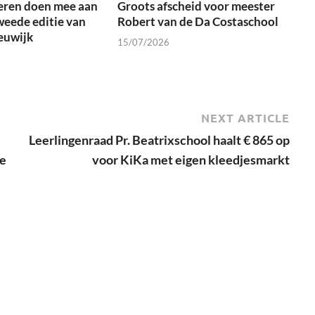
eren doen mee aan
Groots afscheid voor meester
weede editie van
Robert van de Da Costaschool
euwijk
15/07/2026
NEXT ARTICLE
Leerlingenraad Pr. Beatrixschool haalt € 865 op
De
voor KiKa met eigen kleedjesmarkt