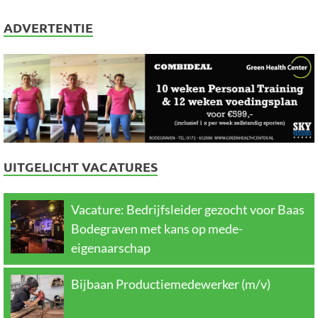
ADVERTENTIE
UITGELICHT VACATURES
Vacature: Bedrijfsleider gezocht voor Baas
Bodegraven met kans op mede-
eigenaarschap
Bijbaan Productiemedewerker (m/v)