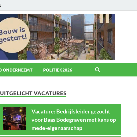
6
O ONDERNEEMT
POLITIEK2026
UITGELICHT VACATURES
Vacature: Bedrijfsleider gezocht
voor Baas Bodegraven met kans op
mede-eigenaarschap