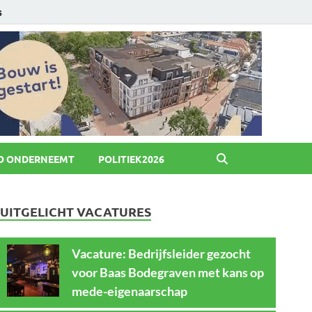
6
O ONDERNEEMT
POLITIEK2026
UITGELICHT VACATURES
Vacature: Bedrijfsleider gezocht
voor Baas Bodegraven met kans op
mede-eigenaarschap