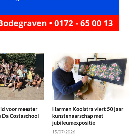
id voor meester
Harmen Kooistra viert 50 jaar
e Da Costaschool
kunstenaarschap met
jubileumexpositie
15/07/2026