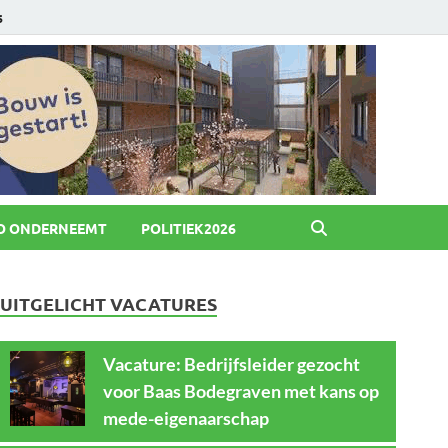
6
O ONDERNEEMT
POLITIEK2026
UITGELICHT VACATURES
Vacature: Bedrijfsleider gezocht
voor Baas Bodegraven met kans op
mede-eigenaarschap