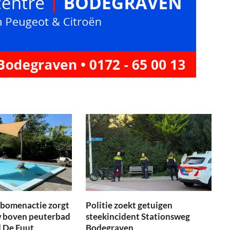
tbomenactie zorgt
Politie zoekt getuigen
 boven peuterbad
steekincident Stationsweg
 De Fuut
Bodegraven