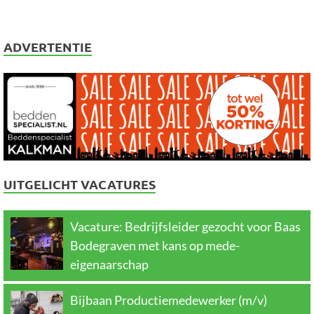
ADVERTENTIE
UITGELICHT VACATURES
Vacature: Bedrijfsleider gezocht voor Baas
Bodegraven met kans op mede-
eigenaarschap
Bijbaan Productiemedewerker (m/v)