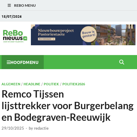
REBO MENU
15/07/2026
HOOFDMENU
ALGEMEEN
/
HEADLINE
/
POLITIEK
/
POLITIEK2026
Remco Tijssen
lijsttrekker voor Burgerbelang
en Bodegraven-Reeuwijk
29/10/2025
-
by
redactie