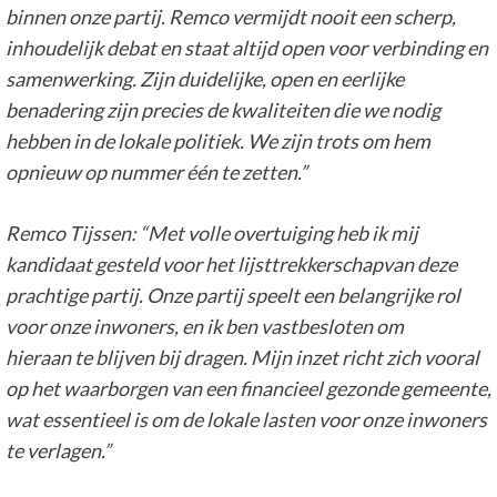
binnen onze partij. Remco vermijdt nooit een scherp,
inhoudelijk debat en staat altijd open voor verbinding en
samenwerking. Zijn duidelijke, open en eerlijke
benadering zijn precies de kwaliteiten die we nodig
hebben in de lokale politiek. We zijn trots om hem
opnieuw op nummer één te zetten.
”
Remco Tijssen: “
Met volle overtuiging heb ik mij
kandidaat gesteld voor het
lijsttrekkerschap
van deze
prachtige partij. Onze partij speelt een
belangrijke
rol
voor onze inwoners, en ik ben vastbesloten om
hieraan
te blijven
bij dragen. Mijn inzet richt zich vooral
op het waarborgen van een financieel gezonde gemeente,
wat essentieel is om de lokale lasten voor onze inwoners
te verlagen.
”