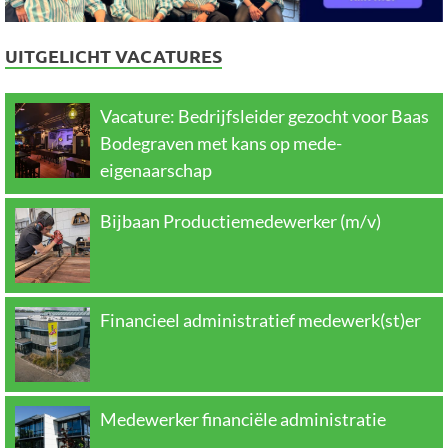
UITGELICHT VACATURES
Vacature: Bedrijfsleider gezocht voor Baas
Bodegraven met kans op mede-
eigenaarschap
Bijbaan Productiemedewerker (m/v)
Financieel administratief medewerk(st)er
Medewerker financiële administratie