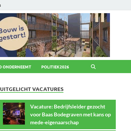
6
O ONDERNEEMT
POLITIEK2026
UITGELICHT VACATURES
Vacature: Bedrijfsleider gezocht
voor Baas Bodegraven met kans op
mede-eigenaarschap