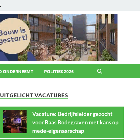
6
O ONDERNEEMT
POLITIEK2026
UITGELICHT VACATURES
Vacature: Bedrijfsleider gezocht
voor Baas Bodegraven met kans op
mede-eigenaarschap