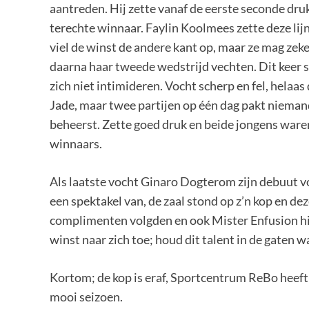
aantreden. Hij zette vanaf de eerste seconde druk
terechte winnaar. Faylin Koolmees zette deze lijn
viel de winst de andere kant op, maar ze mag zeke
daarna haar tweede wedstrijd vechten. Dit keer s
zich niet intimideren. Vocht scherp en fel, helaa
Jade, maar twee partijen op één dag pakt nieman
beheerst. Zette goed druk en beide jongens waren
winnaars.
Als laatste vocht Ginaro Dogterom zijn debuut v
een spektakel van, de zaal stond op z’n kop en dez
complimenten volgden en ook Mister Enfusion hi
winst naar zich toe; houd dit talent in de gaten 
Kortom; de kop is eraf, Sportcentrum ReBo heeft 
mooi seizoen.