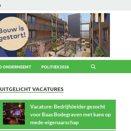
6
O ONDERNEEMT
POLITIEK2026
UITGELICHT VACATURES
Vacature: Bedrijfsleider gezocht
voor Baas Bodegraven met kans op
mede-eigenaarschap