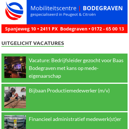
UITGELICHT VACATURES
Vacature: Bedrijfsleider gezocht voor Baas
Bodegraven met kans op mede-
eigenaarschap
Bijbaan Productiemedewerker (m/v)
Financieel administratief medewerk(st)er