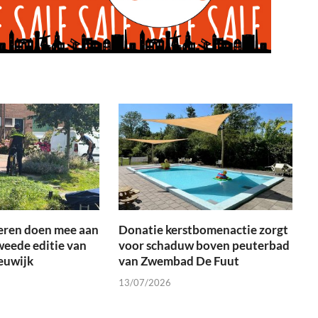
eren doen mee aan
Donatie kerstbomenactie zorgt
weede editie van
voor schaduw boven peuterbad
euwijk
van Zwembad De Fuut
13/07/2026