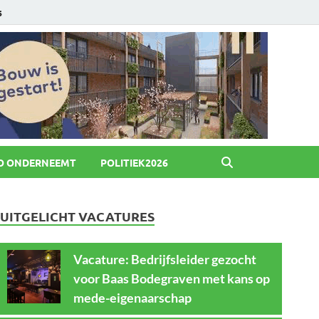
6
O ONDERNEEMT
POLITIEK2026
UITGELICHT VACATURES
Vacature: Bedrijfsleider gezocht
voor Baas Bodegraven met kans op
mede-eigenaarschap