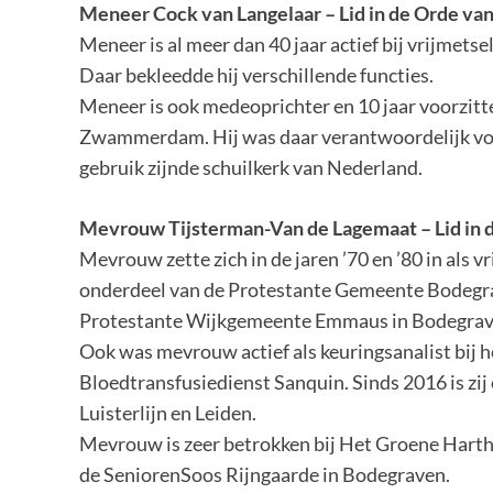
Meneer Cock van Langelaar
– Lid in de Orde va
Meneer is al meer dan 40 jaar actief bij vrijmet
Daar bekleedde hij verschillende functies.
Meneer is ook medeoprichter en 10 jaar voorzitt
Zwammerdam. Hij was daar verantwoordelijk voor 
gebruik zijnde schuilkerk van Nederland.
Mevrouw
Tijsterman
-Van de
Lagemaat
–
Lid in
Mevrouw zette zich in de jaren ’70 en ’80 in als v
onderdeel van de Protestante Gemeente Bodegrav
Protestante Wijkgemeente Emmaus in Bodegra
Ook was mevrouw actief als keuringsanalist bij 
Bloedtransfusiedienst Sanquin. Sinds 2016 is zij o
Luisterlijn en Leiden.
Mevrouw is zeer betrokken bij Het Groene Harth
de SeniorenSoos Rijngaarde in Bodegraven.