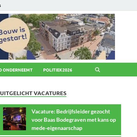
6
O ONDERNEEMT
POLITIEK2026
UITGELICHT VACATURES
Vacature: Bedrijfsleider gezocht
voor Baas Bodegraven met kans op
mede-eigenaarschap