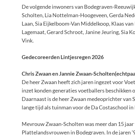
De volgende inwoners van Bodegraven-Reeuwijk 
Scholten, Lia Nottelman-Hoogeveen, Gerda Neder
Laan, Sia Eijkelboom-Van Middelkoop, Klaas van 
Lagemaat, Gerard Schroot, Janine Jeuring, Sia K
Vink.
Gedecoreerden Lintjesregen 2026
Chris Zwaan en Jannie Zwaan-Scholten(echtpaar
De heer Zwaan heeft zich jaren ingezet voor Voe
inzet konden generaties voetballers beschikke
Daarnaast is de heer Zwaan medeoprichter van St
lange tijd als tuinman voor de Da Costaschool i
Mevrouw Zwaan-Scholten was meer dan 15 jaar v
Plattelandsvrouwen in Bodegraven. In de jaren ’90