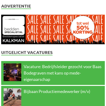
ADVERTENTIE
UITGELICHT VACATURES
Vacature: Bedrijfsleider gezocht voor Baas
Bodegraven met kans op mede-
eigenaarschap
Bijbaan Productiemedewerker (m/v)