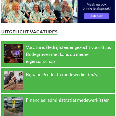
UITGELICHT VACATURES
Vacature: Bedrijfsleider gezocht voor Baas
Bodegraven met kans op mede-
eigenaarschap
Bijbaan Productiemedewerker (m/v)
Financieel administratief medewerk(st)er