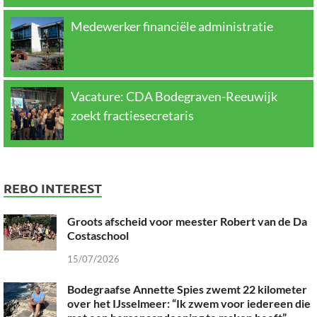
Medewerker financiële administratie
Vacature: CDA Bodegraven-Reeuwijk
zoekt fractiesecretaris
REBO INTEREST
Groots afscheid voor meester Robert van de Da
Costaschool
15/07/2026
Bodegraafse Annette Spies zwemt 22 kilometer
over het IJsselmeer: “Ik zwem voor iedereen die