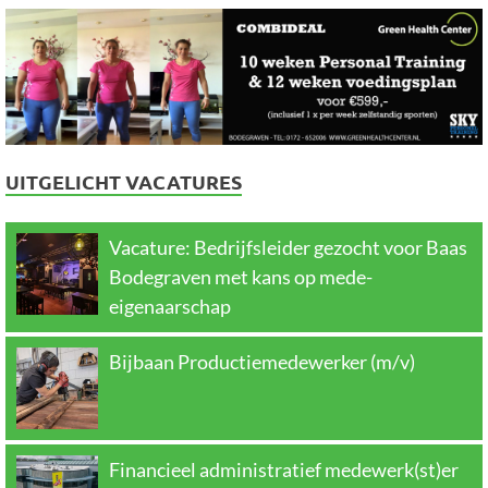
UITGELICHT VACATURES
Vacature: Bedrijfsleider gezocht voor Baas
Bodegraven met kans op mede-
eigenaarschap
Bijbaan Productiemedewerker (m/v)
Financieel administratief medewerk(st)er