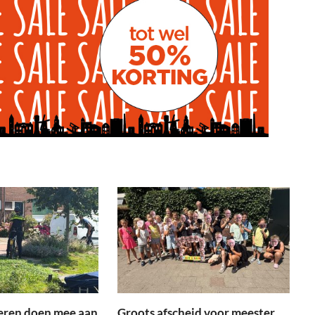
eren doen mee aan
Groots afscheid voor meester