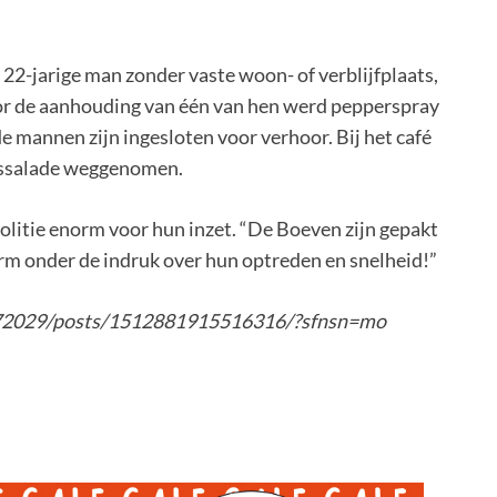
22-jarige man zonder vaste woon- of verblijfplaats,
r de aanhouding van één van hen werd pepperspray
 mannen zijn ingesloten voor verhoor. Bij het café
kassalade weggenomen.
litie enorm voor hun inzet. “De Boeven zijn gepakt
rm onder de indruk over hun optreden en snelheid!”
272029/posts/1512881915516316/?sfnsn=mo