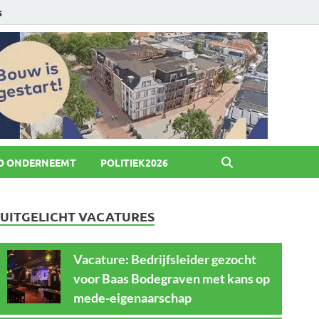
6
O ONDERNEEMT
POLITIEK2026
UITGELICHT VACATURES
Vacature: Bedrijfsleider gezocht
voor Baas Bodegraven met kans op
mede-eigenaarschap