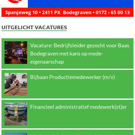
UITGELICHT VACATURES
Vacature: Bedrijfsleider gezocht voor Baas
Bodegraven met kans op mede-
eigenaarschap
Bijbaan Productiemedewerker (m/v)
Financieel administratief medewerk(st)er