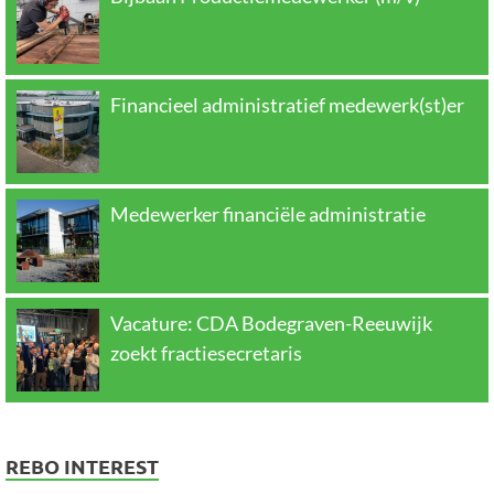
Financieel administratief medewerk(st)er
Medewerker financiële administratie
Vacature: CDA Bodegraven-Reeuwijk
zoekt fractiesecretaris
REBO INTEREST