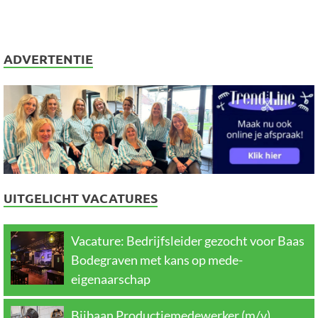
ADVERTENTIE
UITGELICHT VACATURES
Vacature: Bedrijfsleider gezocht voor Baas
Bodegraven met kans op mede-
eigenaarschap
Bijbaan Productiemedewerker (m/v)