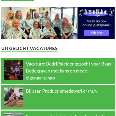
UITGELICHT VACATURES
Vacature: Bedrijfsleider gezocht voor Baas
Bodegraven met kans op mede-
eigenaarschap
Bijbaan Productiemedewerker (m/v)