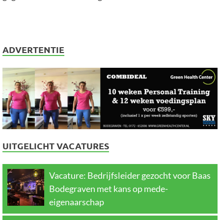
ADVERTENTIE
UITGELICHT VACATURES
Vacature: Bedrijfsleider gezocht voor Baas
Bodegraven met kans op mede-
eigenaarschap